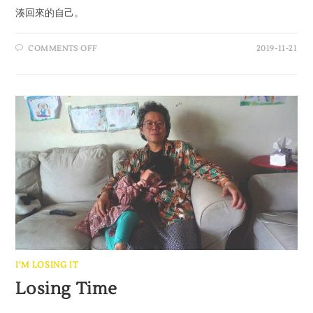
湊回來的自己。
COMMENTS OFF
2019-11-21
I'M LOSING IT
Losing Time