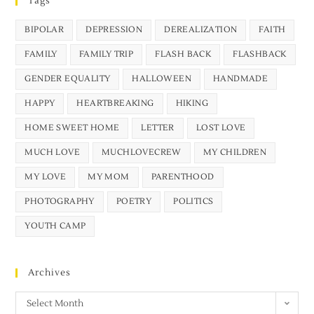
Tags
BIPOLAR
DEPRESSION
DEREALIZATION
FAITH
FAMILY
FAMILY TRIP
FLASH BACK
FLASHBACK
GENDER EQUALITY
HALLOWEEN
HANDMADE
HAPPY
HEARTBREAKING
HIKING
HOME SWEET HOME
LETTER
LOST LOVE
MUCH LOVE
MUCHLOVECREW
MY CHILDREN
MY LOVE
MY MOM
PARENTHOOD
PHOTOGRAPHY
POETRY
POLITICS
YOUTH CAMP
Archives
Select Month