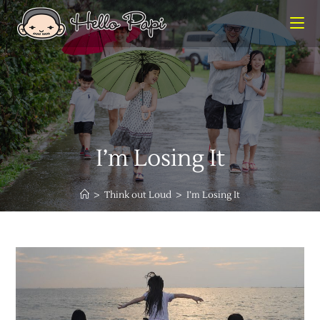
I’m Losing It
>
Think out Loud
>
I’m Losing It