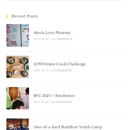
Recent Posts
Much Love Phoenix
2023-10-02
/
0 COMMENTS
21/90 Home Cook Challenge
2023-09-13
/
0 COMMENTS
BYC 2023 – Resilience
2023-07-18
/
0 COMMENTS
One-of-a-kind Buddhist Youth Camp