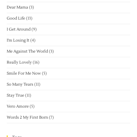
Dear Mama
(3)
Good Life
(13)
I Get Around
(9)
I'm Losing It
(4)
Me Against The World
(3)
Really Lovely
(16)
Smile For Me Now
(5)
So Many Tears
(11)
Stay True
(11)
Vero Amore
(5)
Words 2 My First Born
(7)