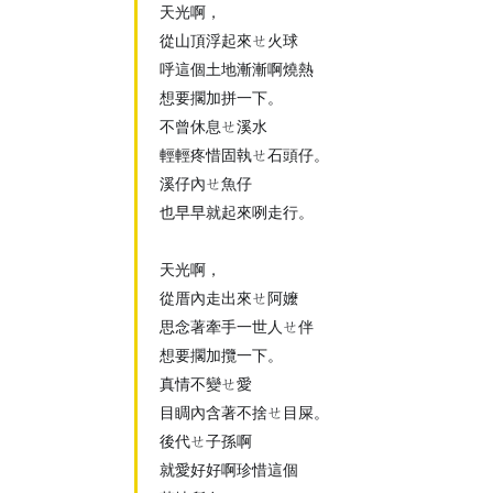
天光啊，
從山頂浮起來ㄝ火球
呼這個土地漸漸啊燒熱
想要擱加拼一下。
不曾休息ㄝ溪水
輕輕疼惜固執ㄝ石頭仔。
溪仔內ㄝ魚仔
也早早就起來咧走行。
天光啊，
從厝內走出來ㄝ阿嬤
思念著牽手一世人ㄝ伴
想要擱加攬一下。
真情不變ㄝ愛
目睭內含著不捨ㄝ目屎。
後代ㄝ子孫啊
就愛好好啊珍惜這個