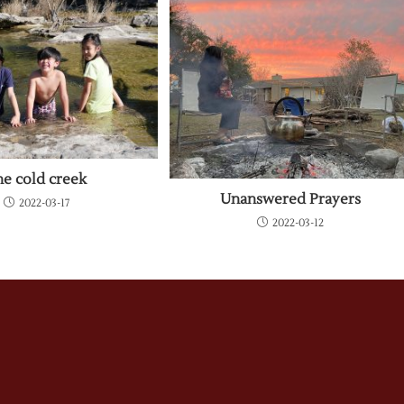
he cold creek
Unanswered Prayers
2022-03-17
2022-03-12