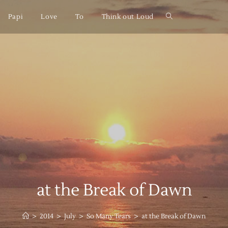
Papi
Love
To
Think out Loud
at the Break of Dawn
>
2014
>
July
>
So Many Tears
>
at the Break of Dawn