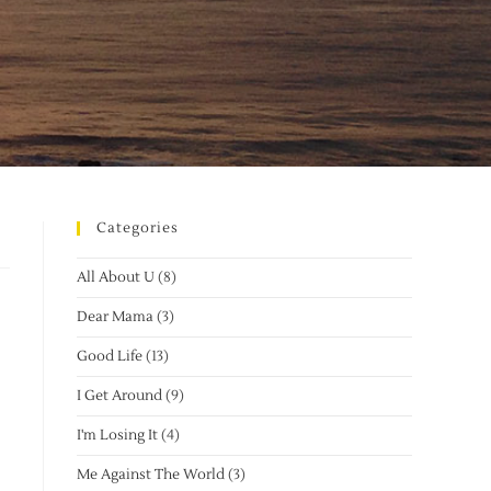
Categories
All About U
(8)
Dear Mama
(3)
Good Life
(13)
I Get Around
(9)
I'm Losing It
(4)
Me Against The World
(3)