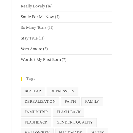
Really Lovely
(16)
Smile For Me Now
(5)
So Many Tears
(11)
Stay True
(11)
Vero Amore
(5)
Words 2 My First Born
(7)
Tags
BIPOLAR
DEPRESSION
DEREALIZATION
FAITH
FAMILY
FAMILY TRIP
FLASH BACK
FLASHBACK
GENDER EQUALITY
HALLOWEEN
HANDMADE
HAPPY