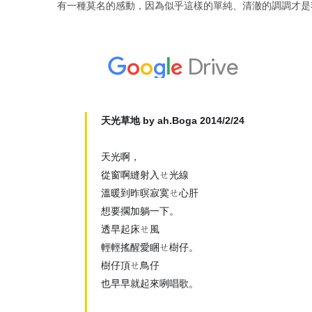
有一種莫名
的感動，因為似乎這樣的單純、清澈的調調才是
天光草地 by ah.Boga 2014/2/24
天光啊，
從窗啊縫射入ㄝ光線
溫暖到昨暝寂寞ㄝ心肝
想要擱加躺一下。
透早起床ㄝ風
輕輕搖醒愛睏ㄝ樹仔。
樹仔頂ㄝ鳥仔
也早早就起來咧唱歌。