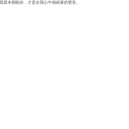
我原本期盼的，才是
在我心中徊繞著的聲音。