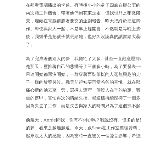
在那看電
腦播出的卡通。有時後小小的身子四處在辦公室的
兩次藉工作機
會，帶著他們到花東走走，但我也只是稍微陪
景，埋頭在電腦前
趕著要交的企劃報告。昨天把終於把這四
作。即使與家人一起，不
是早上趕開會，不然就是等晚上孩
後，
我幾乎是把孩子就丟給她，也好久沒認真的讀書給大蕊
了。
為了完成著個別人的夢，我犧牲了太多… 甚至一直刻意壓
楚那天，壓抑著自己的悲慟等了三個多小時，
為了要發表一
果連開始都還沒開始，一群穿著西裝
筆挺的人毫無興趣的走
子一樣的放聲哭泣。幾天前得知要再當爸
爸的喜悅，就在那
痛心情的她丟至一旁，選擇去遵守一個沒
人在乎的約定。我
重的盔甲，害怕再次的情緒失控。就這樣持續
壓抑了一個多
因為失去了工作，而是失去與家人的時間只為了這
個扶不起
前幾天，Annie問我，你有不開心嗎？我說沒有。但多的是
的夢
，看來是越離越遠。今天，跟Sean在工作室整理資料
起來沒
太大的感覺，因為當時一直被另一個聲音影響，希望