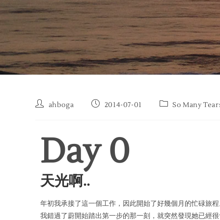
ahboga
2014-07-01
So Many Tear
Day 
0
天光啊..
年初我承接了這一個工作，因此開始了好幾個月的忙碌旅程
我錯
過了蔚開始踏出第一步的那一刻，就突然發現她已經很