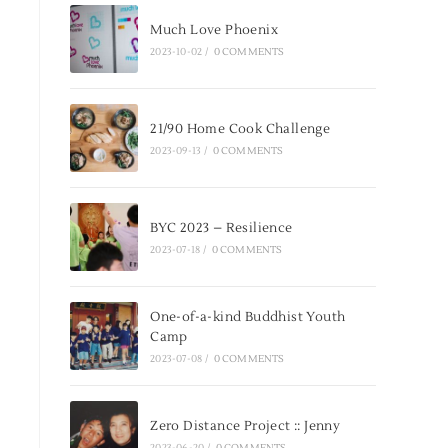
Much Love Phoenix
2023-10-02
/
0 COMMENTS
21/90 Home Cook Challenge
2023-09-13
/
0 COMMENTS
BYC 2023 – Resilience
2023-07-18
/
0 COMMENTS
One-of-a-kind Buddhist Youth
Camp
2023-07-08
/
0 COMMENTS
Zero Distance Project :: Jenny
2023-06-20
/
0 COMMENTS