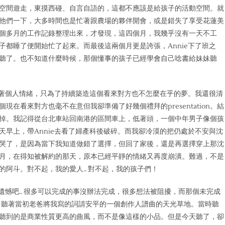
空間遊走，東摸西
碰、自言自語的，這都不應該是給孩子的活動空間。就
他們一下，大多時間也
是忙著跟農場的夥伴開會，或是錯失了享受花蓮美
個多月的工作記錄整理出來
，才發現，這四個月，我幾乎沒有一天不工
子都睡了便開始忙了起來。而最後
這兩個月更是誇張，Annie下了班之
聽了。也不知
道什麼時候，那個懂事的孩子已經學會自己唸書給妹妹聽
抑著個人情緒，只為了持續築造這個看來對方也不怎
麼在乎的夢。我還很清
個現在看來對方也毫不在意但我卻準備了好幾個禮拜的
presentation。結
掉。我記得從台北車站回南港的區間車上，低
著頭，一個中年男子像個孩
天早上，帶Annie去看了婦產科後破碎。而我
卻冷漠的把仍處於不安與沈
哭了，是因為當下我知道做錯了選擇，但回了家後
，還是再選擇穿上那沈
月，在得知被解約的那天，原本已經平靜的情緒又再度
崩潰。難過，不是
的阿斗。對不起，我的愛人.. 對不起，我的孩子們！
遺憾
吧.. 很多可以完成的事沒辦法完成，很多想法被阻擾，而那個未完成
，聽著當初
老爸將我寫的詞請安平的一個創作人譜曲的天光草地。當時聽
聽到的是商業性
質更高的曲風，而不是像這樣的小品。但是今天聽了，卻