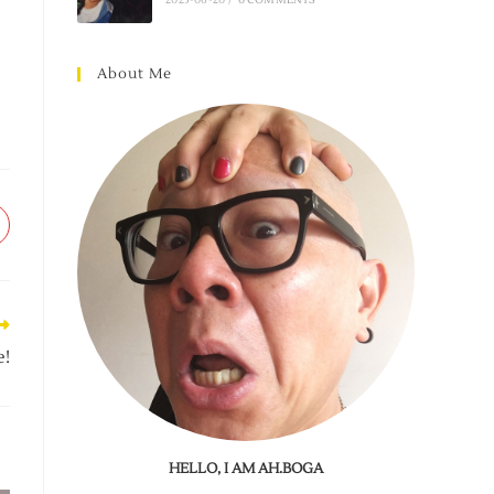
About Me
e!
HELLO, I AM AH.BOGA