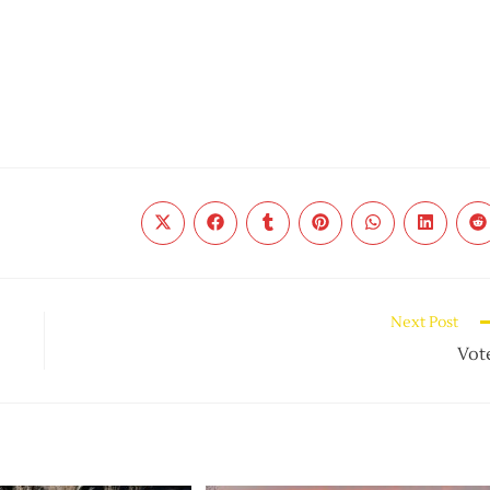
Next Post
Vot